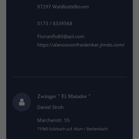
97297 Waldbüttelbrunn
About us
0173 / 8339568
Lorem ipsum dolor sit amet, consectetuer
adipiscing elit.
Florianflo80@aol.com
Aenean commodo ligula eget dolor. Aenean massa.
https://alanosvomfreidenker.jimdo.com/
Cum sociis natoque penatibus et magnis dis
parturient montes, nascetur ridiculus mus. Donec
quam felis, ultricies nec.
Zwinger " El Matador "
Daniel Stroh
Märchenstr. 55
71560 Sulzbach a.d. Murr / Bartenbach