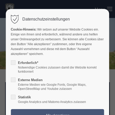
Menu
Login
Datenschutzeinstellungen
Benutzername
Cookie-Hinweis:
Wir setzen auf unserer Website Cookies ein.
Einige von ihnen sind erforderlich, während andere uns helfen
unser Onlineangebot zu verbessern. Sie können alle Cookies über
den Button “Alle akzeptieren” zustimmen, oder Ihre eigene
Passwort
Auswahl vornehmen und diese mit dem Button “Auswahl
akzeptieren” speichern.
Erforderlich*
Notwendige Cookies zulassen damit die Website korrekt
funktioniert
Anmelden
Externe Medien
Register
Externe Medien wie Google Fonts, Google Maps,
|
Lost your password?
OpenStreetMap und Youtube zulassen
Support
Statistik
Google Analytics und Matomo Analytics zulassen
ALANO CLUB e.V.
Lorem ipsum dolor sit amet:
Züchter des AC´s